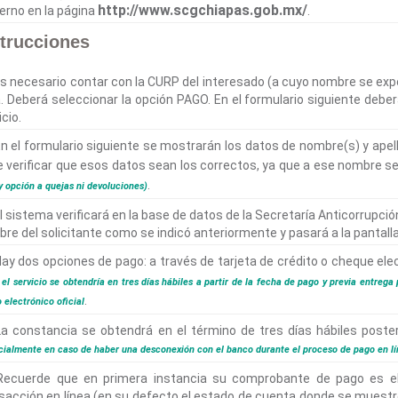
http://www.scgchiapas.gob.mx/
erno en la página
.
strucciones
s necesario contar con la CURP del interesado (a cuyo nombre se exped
a. Deberá seleccionar la opción PAGO. En el formulario siguiente deber
icio.
n el formulario siguiente se mostrarán los datos de nombre(s) y ape
 verificar que esos datos sean los correctos, ya que a ese nombre se
.
y opción a quejas ni devoluciones)
l sistema verificará en la base de datos de la Secretaría Anticorrupció
re del solicitante como se indicó anteriormente y pasará a la pantall
ay dos opciones de pago: a través de tarjeta de crédito o cheque elec
 el servicio se obtendría en tres días hábiles a partir de la fecha de pago y previa entrega
.
 electrónico oficial
a constancia se obtendrá en el término de tres días hábiles poste
cialmente en caso de haber una desconexión con el banco durante el proceso de pago en lí
ecuerde que en primera instancia su comprobante de pago es el
sacción en línea (en su defecto el estado de cuenta donde se muestre e