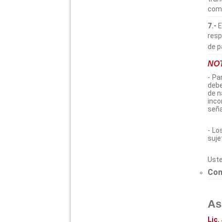
comp
7.-
E
resp
de 
NO
- Pa
debe
de n
inco
seña
- Lo
suje
Uste
Con
As
Lic.