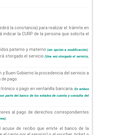
irá la constancia) para realizar el trámite en
á indicar la CURP de la persona que solicita el
llidos paterno y materno
.
(sin opción a modificación)
rá otorgado el servicio
(Una vez otorgado el servicio,
n y Buen Gobierno la procedencia del servicio a
a de pago.
trónico o pago en ventanilla bancaria
. En ambos
 por parte del banco de los estados de cuenta y consulta del
riores al pago de derechos correspondientes
.
nea)
 acuse de recibo que emite el banco de la
l cargo por el servicio) o el voucher, ticket o