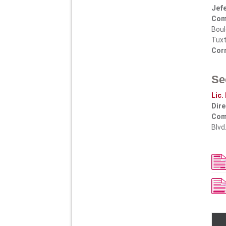
Jefe
Comu
Boul
Tuxt
Corr
Se
Lic.
Dire
Comu
Blvd