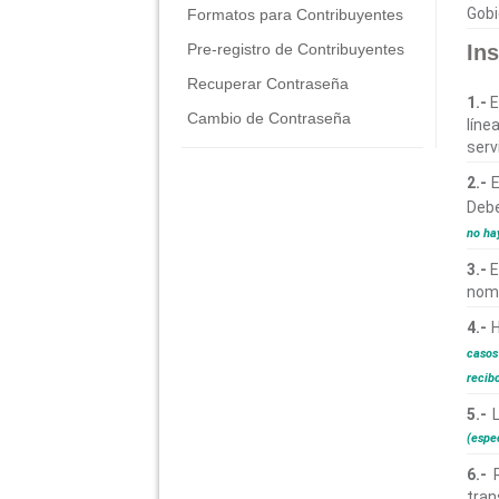
Gobi
Formatos para Contribuyentes
Pre-registro de Contribuyentes
In
Recuperar Contraseña
1.-
E
Cambio de Contraseña
líne
serv
2.-
E
Debe
no ha
3.-
E
nomb
4.-
H
casos
recibo
5.-
L
(espe
6.-
R
tran