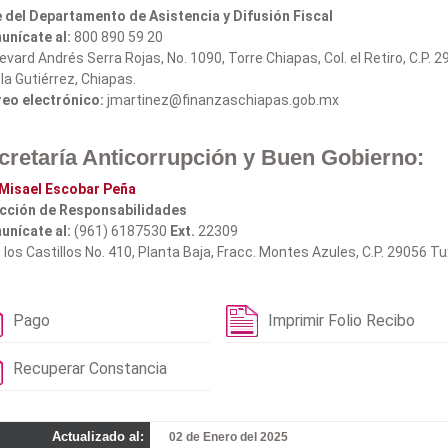
 del Departamento de Asistencia y Difusión Fiscal
nícate al:
800 890 59 20
evard Andrés Serra Rojas, No. 1090, Torre Chiapas, Col. el Retiro, C.P. 2
la Gutiérrez, Chiapas.
eo electrónico:
jmartinez@finanzaschiapas.gob.mx
cretaría Anticorrupción y Buen Gobierno:
 Misael Escobar Peña
cción de Responsabilidades
nícate al:
(961) 6187530
Ext.
22309
. los Castillos No. 410, Planta Baja, Fracc. Montes Azules, C.P. 29056 Tu
Pago
Imprimir Folio Recibo
Recuperar Constancia
Actualizado al:
02 de Enero del 2025