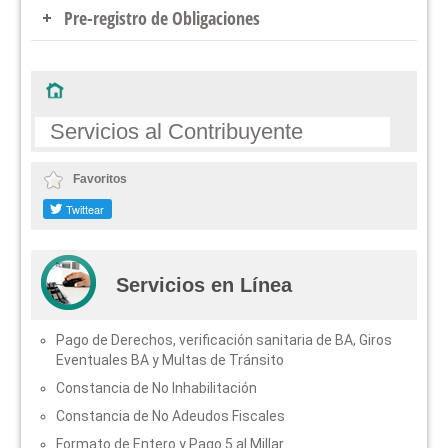
Recargos Estatales
Pre-registro de Obligaciones
Formato de Retención y Pago 5 al Millar
Presupuesto de Autos Nuevos
Contacto
Índice Nacional de Precios al Consumidor
Impuesto Predial
Refrendo o Cambio de Placas
Trámites
Pre-registro de contribuyentes
Pago de Licencias de Conducir
Preguntas Frecuentes
Formatos para Contribuyentes
Flotillas Vehiculares
Recuperar contraseña
Servicios al Contribuyente
Consulta Vehículos Extranjeros
Cambio de Contraseña
Consulta de Vehículos a su Nombre
Favoritos
Requisitos y Costos Vehiculares
Consulta de adeudo Vehicular de Otros Estados
Servicios en Línea
Pago de Derechos, verificación sanitaria de BA, Giros
Eventuales BA y Multas de Tránsito
Constancia de No Inhabilitación
Constancia de No Adeudos Fiscales
Formato de Entero y Pago 5 al Millar