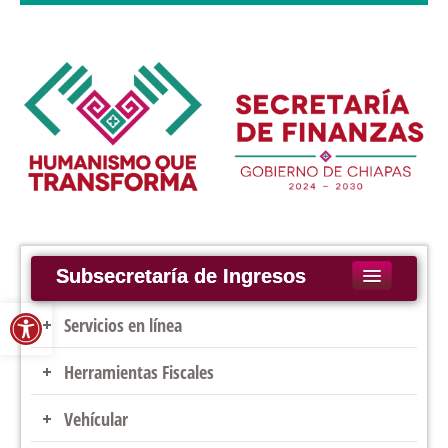
Subsecretaría de Ingresos
Abrir barra de herramientas
Inicio
Servicios en línea
Legislación
Herramientas Fiscales
Pago de Derechos
Servicios
Constancia de No Adeudos Fiscales
Vehícular
Recargos Federales
Constancia de No Inhabilitación
Notificaciones por Estrados